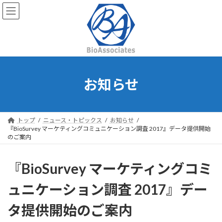
コ
ナ
ン
ビ
テ
ゲ
ン
ー
ツ
シ
へ
ョ
ス
ン
キ
に
お知らせ
ッ
移
プ
動
トップ
ニュース・トピックス
お知らせ
『BioSurvey マーケティングコミュニケーション調査 2017』データ提供開始
のご案内
『BioSurvey マーケティングコミ
ュニケーション調査 2017』デー
タ提供開始のご案内