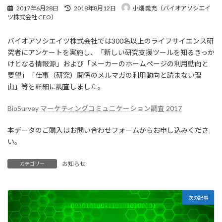
最
2017年6月28日
2018年8月12日
小畑 義充（バイオアソシエイ
終
ツ株式会社 CEO）
更
新
バイオアソシエイツ株式会社では300名以上のライフサイエンス研
日
時
究者にアンケートを実施し、「新しい研究支援ツールを知るきっか
:
けとなる情報源」および「メーカーのホームページの利用動向と
要望」「仕事（研究）関係のメルマガの利用動向と読まない理
由」等を詳細に調査しました。
BioSurvey マーケティングコミュニケーション調査 2017
本データのご購入はお問い合わせフォームからお申し込みくださ
い。
お知らせ
カテゴリー
次の記事