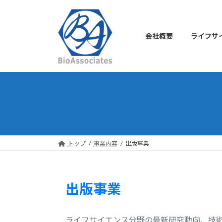
コ
ナ
ン
ビ
テ
ゲ
会社概要
ライフサ
ン
ー
ツ
シ
へ
ョ
ス
ン
キ
に
ッ
移
プ
動
トップ
事業内容
出版事業
出版事業
ライフサイエンス分野の最新研究動向、技