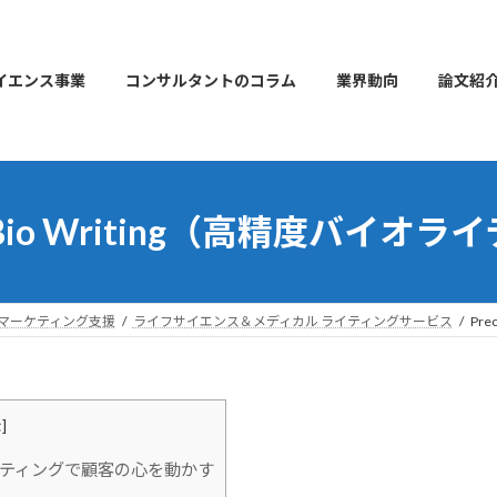
イエンス事業
コンサルタントのコラム
業界動向
論文紹
ionBio Writing（高精度バイオ
マーケティング支援
ライフサイエンス＆メディカル ライティングサービス
Pr
示
]
ティングで顧客の心を動かす