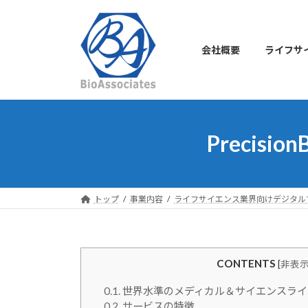
コ
ナ
ン
ビ
テ
ゲ
会社概要
ライフサ
ン
ー
ツ
シ
へ
ョ
ス
ン
キ
に
Precis
ッ
移
プ
動
トップ
事業内容
ライフサイエンス業界向けデジタル
CONTENTS
[
非表
0.1.
世界水準のメディカル＆サイエンスライ
0.2.
サービスの特徴