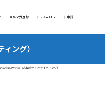
介
メルマガ登録
Contact Us
日本語
ライティング）
ecisionBio Writing（高精度バイオライティング）