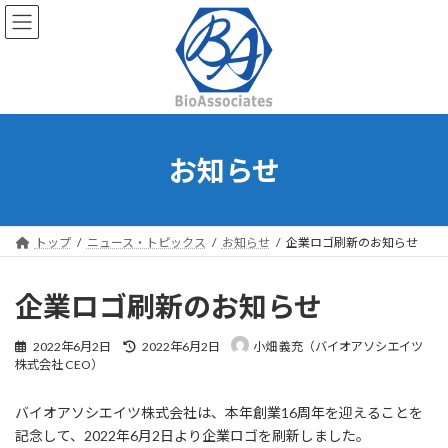
コ
ナ
ン
ビ
テ
ゲ
ン
ー
ツ
シ
へ
ョ
ス
ン
キ
に
お知らせ
ッ
移
プ
動
トップ
ニュース・トピックス
お知らせ
企業ロゴ刷新のお知らせ
企業ロゴ刷新のお知らせ
最
2022年6月2日
2022年6月2日
小畑 義充（バイオアソシエイツ
終
株式会社 CEO）
更
新
バイオアソシエイツ株式会社は、本年創業16周年を迎えることを
日
時
記念して、2022年6月2日より企業ロゴを刷新しました。