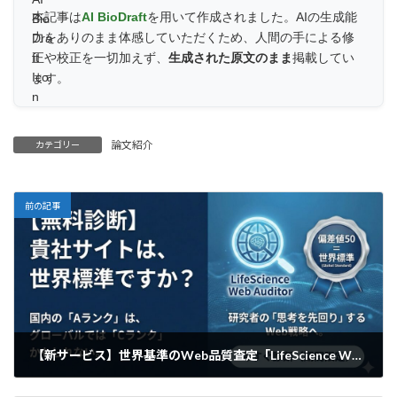
本記事は
AI BioDraft
を用いて作成されました。AIの生成能
力をありのまま体感していただくため、人間の手による修
正や校正を一切加えず、
生成された原文のまま
掲載してい
ます。
論文紹介
カテゴリー
前の記事
【新サービス】世界基準のWeb品質査定「LifeScience Web Auditor」無料診断を開始
2026年1月29日