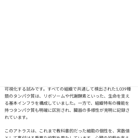
第5章：マウス・プロテオームアトラ
スの完成 − タンパク質が綴る生命の
物語
確立された全自動ワークフローを用いて、世界初となる多組織横
断的なマウス単一細胞プロテオームアトラスが完成しました。骨
髄、心臓、腸、腎臓、肺、リンパの6組織から、合計5,823種類も
のユニークなタンパク質を同定し、壮大な分子の地図を描き出し
ました。個々の細胞から得られた膨大な情報を繋ぎ合わせ、一つ
の生命体の中でタンパク質がどのように役割を分担しているかを
可視化する試みです。すべての組織で共通して検出された1,039種
類のタンパク質は、リボソームや代謝酵素といった、生命を支え
る基本インフラを構成していました。一方で、組織特有の機能を
持つタンパク質も明確に区別され、臓器の多様性が克明に記録さ
れています。
このアトラスは、これまで教科書的だった細胞の個性を、実数値
として裏付ける重要な役割を果たしています。心臓の拍動を支え