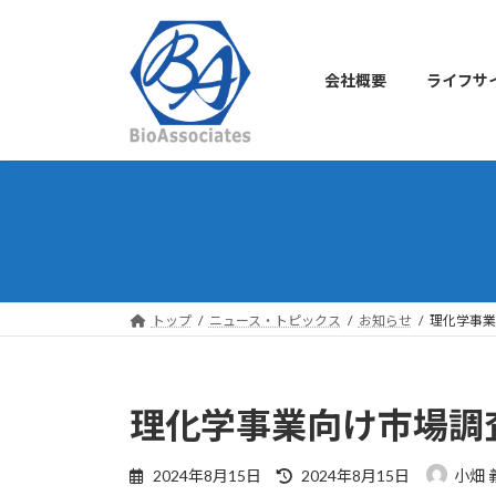
コ
ナ
ン
ビ
テ
ゲ
会社概要
ライフサ
ン
ー
ツ
シ
へ
ョ
ス
ン
キ
に
ッ
移
プ
動
トップ
ニュース・トピックス
お知らせ
理化学事業
理化学事業向け市場調
最
2024年8月15日
2024年8月15日
小畑 
終