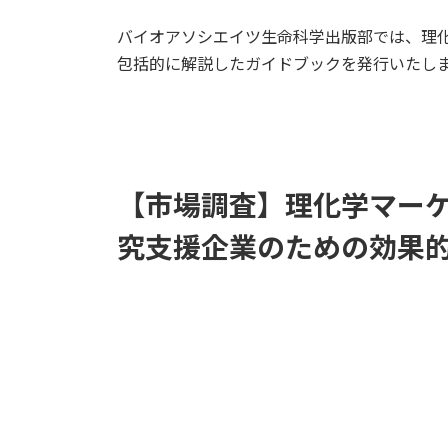
更
バイオアソシエイツ生命科学出版部では、理
新
日
包括的に解説したガイドブックを発行いたしました
時
:
【市場調査】理化学マーケ
究支援企業のための効果