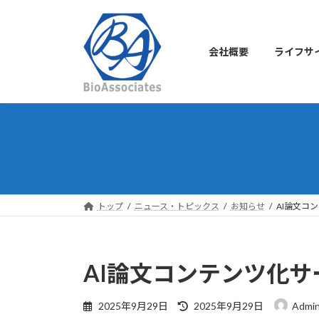
コ
ナ
ン
ビ
テ
ゲ
会社概要
ライフサ
ン
ー
ツ
シ
へ
ョ
ス
ン
キ
に
ッ
移
プ
動
トップ
ニュース・トピックス
お知らせ
AI論文コン
AI論文コンテンツ化サー
最
2025年9月29日
2025年9月29日
Admi
終