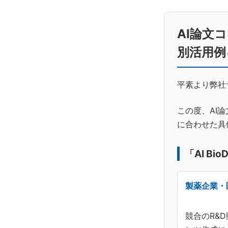
更
新
日
AI論文コ
時
:
別活用例
平素より弊社
この度、AI論
に合わせた具
「AI B
製薬企業・
競合のR&