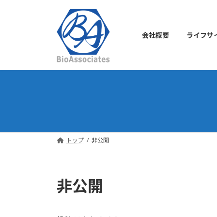
コ
ナ
ン
ビ
テ
ゲ
会社概要
ライフサ
ン
ー
ツ
シ
へ
ョ
ス
ン
キ
に
ッ
移
プ
動
トップ
非公開
非公開