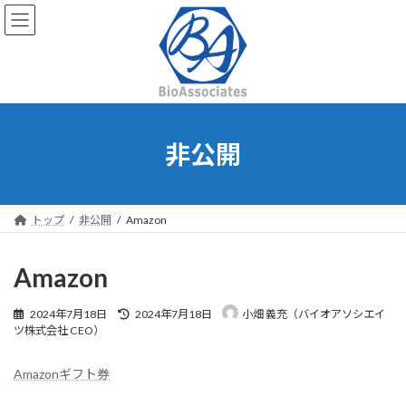
コ
ナ
ン
ビ
テ
ゲ
ン
ー
ツ
シ
へ
ョ
ス
ン
キ
に
非公開
ッ
移
プ
動
トップ
非公開
Amazon
Amazon
最
2024年7月18日
2024年7月18日
小畑 義充（バイオアソシエイ
終
ツ株式会社 CEO）
更
新
Amazonギフト券
日
時